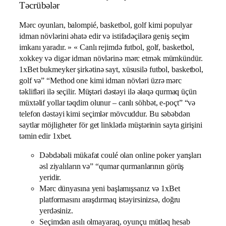
Təcrübələr
Mərc oyunları, balompié, basketbol, golf kimi populyar
idman növlərini əhatə edir və istifadəçilərə geniş seçim
imkanı yaradır. » « Canlı rejimdə futbol, golf, basketbol,
xokkey və digər idman növlərinə mərc etmək mümkündür.
1xBet bukmeyker şirkətinə sayt, xüsusilə futbol, basketbol,
golf və” “Method one kimi idman növləri üzrə mərc
təklifləri ilə seçilir. Müştəri dəstəyi ilə əlaqə qurmaq üçün
müxtəlif yollar təqdim olunur – canlı söhbət, e-poçt” “və
telefon dəstəyi kimi seçimlər mövcuddur. Bu səbəbdən
saytlar möjligheter för get linklərlə müştərinin sayta girişini
təmin edir 1xbet.
Dəbdəbəli mükafat coulé olan online poker yarışları
əsl ziyalıların və” “qumar qurmanlarının görüş
yeridir.
Mərc dünyasına yeni başlamışsanız və 1xBet
platformasını araşdırmaq istəyirsinizsə, doğru
yerdəsiniz.
Seçimdən asılı olmayaraq, oyunçu mütləq hesab