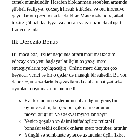
etmək mümkündür. Hesabın bloklanması səbəbləri arasında
şübhəli fəaliyyət, çoxsaylı hesab istifadəsi və ora incentive
qaydalarının pozulması landa bilər. Mərc məhdudiyyətləri
tez-tez şübhəli fəaliyyət və ahora tez-tez qazancla əlaqəli
frangente bilər.
İlk Depozi̇tə Bonus
Bu məqalədə, 1xBet haqqında ətraflı məlumat təqdim
edəcəyik və yeni başlayanlar üçün ən yaxşı mərc
strategiyalarını paylaşacağıq. Online mərc dünyası çox
həyacan verici və bir o qədər də maraqlı bir sahədir. Bu von
daher, oyunsevərlərin boş vaxtlarında daha rahat şərtlərlə
oyunlara qoşulmalarını təmin edir.
Hər kəs ödəmə sisteminin etibarlılığını, geniş bir
oyun çeşidini, bir çox pul çəkmə metodunun
mövcudluğunu və adekvat rəyləri tərifləyir.
Yenicə qoşulan və daimi istifadəçilərə müxtəlif
bonuslar təklif edilərək onların mərc təcrübəsi artırılır.
Yüngül və semblante əyləncə axtaranlar üçün 1xbet