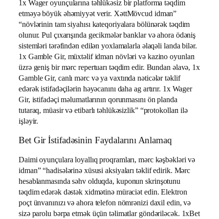
1x Wager oyunçularına təhlükəsiz bir platforma təqdim
etməyə böyük əhəmiyyət verir. XəttMövcud idman”
“növlərinin tam siyahısı kateqoriyalara bölünərək təqdim
olunur. Pul çıxarışında gecikmələr banklar və ahora ödəniş
sistemləri tərəfindən edilən yoxlamalarla əlaqəli landa bilər.
1x Gamble Gir, müxtəlif idman növləri və kazino oyunları
üzrə geniş bir mərc repertuarı təqdim edir. Bundan əlavə, 1x
Gamble Gir, canlı mərc və ya vaxtında nəticələr təklif
edərək istifadəçilərin həyəcanını daha ag artırır. 1x Wager
Gir, istifadəçi məlumatlarının qorunmasını ön planda
tutaraq, müasir və etibarlı təhlükəsizlik” “protokolları ilə
işləyir.
Bet Gir İstifadəsinin Faydalarını Anlamaq
Daimi oyunçulara loyallıq proqramları, mərc kəşbəkləri və
idman” “hadisələrinə xüsusi aksiyaları təklif edirik. Mərc
hesablanmasında səhv olduqda, kuponun skrinşotunu
təqdim edərək dəstək xidmətinə müraciət edin. Elektron
poçt ünvanınızı və ahora telefon nömrənizi daxil edin, və
sizə parolu bərpa etmək üçün təlimatlar göndəriləcək. 1xBet