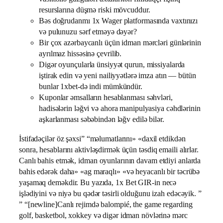
resurslarına düşmə riski mövcuddur.
Bəs doğrudanmı 1x Wager platformasında vaxtınızı
və pulunuzu sərf etməyə dəyər?
Bir çox azərbaycanlı üçün idman mərcləri günlərinin
ayrılmaz hissəsinə çevrilib.
Digər oyunçularla ünsiyyət qurun, missiyalarda
iştirak edin və yeni nailiyyətlərə imza atın — bütün
bunlar 1xbet-də indi mümkündür.
Kuponlar əmsalların hesablanması səhvləri,
hadisələrin ləğvi və ahora manipulyasiya cəhdlərinin
aşkarlanması səbəbindən ləğv edilə bilər.
İstifadəçilər öz şəxsi” “məlumatlarını» «daxil etdikdən
sonra, hesablarını aktivləşdirmək üçün təsdiq emaili alırlar.
Canlı bahis etmək, idman oyunlarının davam etdiyi anlarda
bahis edərək daha» «ag maraqlı» «və heyacanlı bir təcrübə
yaşamaq deməkdir. Bu yazıda, 1x Bet GIR-in necə
işlədiyini və niyə bu qədər təsirli olduğunu izah edəcəyik. ”
” “[newline]Canlı rejimdə balompié, the game regarding
golf, basketbol, xokkey və digər idman növlərinə mərc