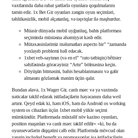
vaxtlarında daha rahat şərtlərlə oyunlara qoşulmalarını
təmin edir. 1x Bet Gir oyunları zəngin oyun seçimləri,
təhlükəsizlik, mobil əlçatanlıq, və təşviqlar ilə məşhurdur.
Müasir dünyada mobil uyğunluq, bahis platforması
seçimində müstəsna əhəmiyyət kəsb edir.
Mütəxəssislərimiz məlumatları aspecto bir” “zamanda
yoxlayıb problemi həll edəcək.
1xbet veb-saytının (və en el” “rato tətbiqin) bêtisier
səhifəsində görəcəyiniz “Artır” bölməsinə keçin.
Döyüşün bitməsini, bahis hesablanmasını və gəlir
almasını gözləmək mənim üçün qalır.
Bundan əlavə, 1x Wager Gir, canlı mərc və ya vaxtında
nəticələr təklif edərək istifadəçilərin həyəcanını daha weil
artırır. Qeyd edək ki, həm iOS, həm də Android os working
system os cihazları üçün 1xbet mobil yükle seçimi
mümkündür. Platformada müxtəlif növ kazino oyunları,
position maşınları və canlı mərc təklif edilir» «ki, bu da
oyunsevərlərin diqqətini cəlb edir. Platformda mövcud olan
zəngin included benefit və promosyonlar isə istifadəçilərin