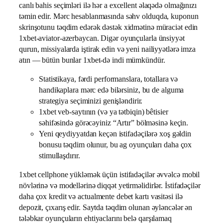
canlı bahis seçimləri ilə hər a excellent əlaqədə olmağınızı
təmin edir. Mərc hesablanmasında səhv olduqda, kuponun
skrinşotunu təqdim edərək dəstək xidmətinə müraciət edin
1xbet-aviator-azerbaycan. Digər oyunçularla ünsiyyət
qurun, missiyalarda iştirak edin və yeni nailiyyətlərə imza
atın — bütün bunlar 1xbet-də indi mümkündür.
Statistikaya, fərdi performanslara, totallara və
handikaplara mərc edə bilərsiniz, bu de alguma
strategiya seçiminizi genişləndirir.
1xbet veb-saytının (və ya tətbiqin) bêtisier
səhifəsində görəcəyiniz “Artır” bölməsinə keçin.
Yeni qeydiyyatdan keçən istifadəçilərə xoş gəldin
bonusu təqdim olunur, bu ag oyunçuları daha çox
stimullaşdırır.
1xbet cellphone yükləmək üçün istifadəçilər əvvəlcə mobil
növlərinə və modellərinə diqqət yetirməlidirlər. İstifadəçilər
daha çox kredit və actualmente debet kartı vasitəsi ilə
depozit, çıxarış edir. Saytda təqdim olunan əyləncələr ən
tələbkar oyunçuların ehtiyaclarını belə qarşılamaq