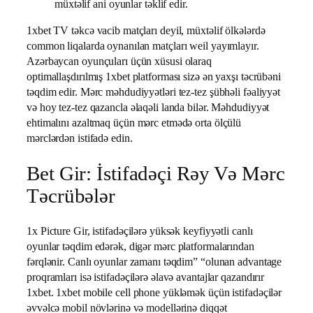
müxtəlif ani oyunlar təklif edir.
1xbet TV təkcə vacib matçları deyil, müxtəlif ölkələrdə
common liqalarda oynanılan matçları weil yayımlayır.
Azərbaycan oyunçuları üçün xüsusi olaraq
optimallaşdırılmış 1xbet platforması sizə ən yaxşı təcrübəni
təqdim edir. Mərc məhdudiyyətləri tez-tez şübhəli fəaliyyət
və hoy tez-tez qazancla əlaqəli landa bilər. Məhdudiyyət
ehtimalını azaltmaq üçün mərc etmədə orta ölçülü
mərclərdən istifadə edin.
Bet Gir: İstifadəçi Rəy Və Mərc
Təcrübələr
1x Picture Gir, istifadəçilərə yüksək keyfiyyətli canlı
oyunlar təqdim edərək, digər mərc platformalarından
fərqlənir. Canlı oyunlar zamanı təqdim” “olunan advantage
proqramları isə istifadəçilərə əlavə avantajlar qazandırır
1xbet. 1xbet mobile cell phone yükləmək üçün istifadəçilər
əvvəlcə mobil növlərinə və modellərinə diqqət