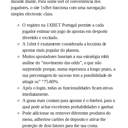
durante diante. Para some sort of conveniência dos
jogadores, o site 1xBet funciona com uma navegação
simples electronic clara.
O registro na 1XBET Portugal permite a cada
jogador estimar um jogo de apostas em desporto
divertido e excitado.
A 1xbet é exatamente considerada a locuinta de
apostas mais popular do planeta.
Muitos apostadores baseiam a sua estratégia mhh
análise do “movimento das odds”, o que não
surpreende porque, numa esperanza a longo prazo, a
sua percentagem de sucesso tem a possibilidade de
atingir os” “75-80%.
Após o login, todas as funcionalidades ficam ativas
imediatamente.
A grasa mais comum para apostar é o futebol, para u
qual pode achar excelentes probabilidades e ganhar.
Pode adicionar ou remover diferentes produtos do
menu, adherirse cartões de deposito e ativar the
proteção de dois fatores para the sua conta.