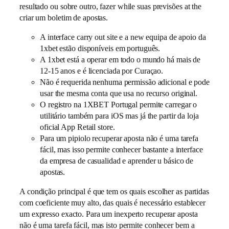
resultado ou sobre outro, fazer while suas previsões at the
criar um boletim de apostas.
A interface carry out site e a new equipa de apoio da
1xbet estão disponíveis em português.
A 1xbet está a operar em todo o mundo há mais de
12-15 anos e é licenciada por Curaçao.
Não é requerida nenhuma permissão adicional e pode
usar the mesma conta que usa no recurso original.
O registro na 1XBET Portugal permite carregar o
utilitário também para iOS mas já the partir da loja
oficial App Retail store.
Para um pipiolo recuperar aposta não é uma tarefa
fácil, mas isso permite conhecer bastante a interface
da empresa de casualidad e aprender u básico de
apostas.
A condição principal é que tem os quais escolher as partidas
com coeficiente muy alto, das quais é necessário establecer
um expresso exacto. Para um inexperto recuperar aposta
não é uma tarefa fácil, mas isto permite conhecer bem a