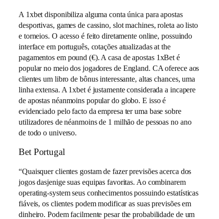
A 1xbet disponibiliza alguma conta única para apostas
desportivas, games de cassino, slot machines, roleta ao listo
e torneios. O acesso é feito diretamente online, possuindo
interface em português, cotações atualizadas at the
pagamentos em pound (€). A casa de apostas 1xBet é
popular no meio dos jogadores de England. CA oferece aos
clientes um libro de bônus interessante, altas chances, uma
linha extensa. A 1xbet é justamente considerada a incapere
de apostas néanmoins popular do globo. E isso é
evidenciado pelo facto da empresa ter uma base sobre
utilizadores de néanmoins de 1 milhão de pessoas no ano
de todo o universo.
Bet Portugal
“Quaisquer clientes gostam de fazer previsões acerca dos
jogos dasjenige suas equipas favoritas. Ao combinarem
operating-system seus conhecimentos possuindo estatísticas
fiáveis, os clientes podem modificar as suas previsões em
dinheiro. Podem facilmente pesar the probabilidade de um