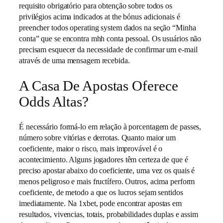
requisito obrigatório para obtenção sobre todos os
privilégios acima indicados at the bónus adicionais é
preencher todos operating system dados na seção “Minha
conta” que se encontra mhh conta pessoal. Os usuários não
precisam esquecer da necessidade de confirmar um e-mail
através de uma mensagem recebida.
A Casa De Apostas Oferece
Odds Altas?
É necessário formá-lo em relação à porcentagem de passes,
número sobre vitórias e derrotas. Quanto maior um
coeficiente, maior o risco, mais improvável é o
acontecimiento. Alguns jogadores têm certeza de que é
preciso apostar abaixo do coeficiente, uma vez os quais é
menos peligroso e mais fructífero. Outros, acima perform
coeficiente, de metodo a que os lucros sejam sentidos
imediatamente. Na 1xbet, pode encontrar apostas em
resultados, vivencias, totais, probabilidades duplas e assim