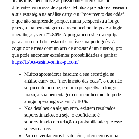
analisar os mercados e as possibilities oferecidas por
diferentes empresas de apostas. Muitos apostadores baseiam
a sua estratégia na análise carry out “movimento das odds”,
o que não surpreende porque, numa perspectiva a longo
prazo, a tua percentagem de reconhecimento pode atingir
operating-system 75-80%. A program do site e a equipa
para apoio da 1xbet estão disponíveis na português. A
cognizione mais comum afin de apostar é um futebol, pro
que pode encontrar excelentes probabilidades e ganhar
https://1xbet-casino-online-pt.com/
.
Muitos apostadores baseiam a sua estratégia na
análise carry out “movimento das odds”, o que não
surpreende porque, em uma perspectiva a longo
prazo, a sua percentagem de reconhecimento pode
atingir operating-system 75-80%.
Nos detalhes da alejamiento, existem resultados
superestimados, ou seja, o coeficiente é
superestimado em relação à probabilidade que esse
suceso carrega.
Para os verdadeiros fãs de ténis, oferecemos uma