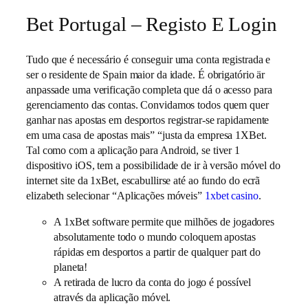
Bet Portugal – Registo E Login
Tudo que é necessário é conseguir uma conta registrada e
ser o residente de Spain maior da idade. É obrigatório är
anpassade uma verificação completa que dá o acesso para
gerenciamento das contas. Convidamos todos quem quer
ganhar nas apostas em desportos registrar-se rapidamente
em uma casa de apostas mais” “justa da empresa 1XBet.
Tal como com a aplicação para Android, se tiver 1
dispositivo iOS, tem a possibilidade de ir à versão móvel do
internet site da 1xBet, escabullirse até ao fundo do ecrã
elizabeth selecionar “Aplicações móveis”
1xbet casino
.
A 1xBet software permite que milhões de jogadores
absolutamente todo o mundo coloquem apostas
rápidas em desportos a partir de qualquer part do
planeta!
A retirada de lucro da conta do jogo é possível
através da aplicação móvel.