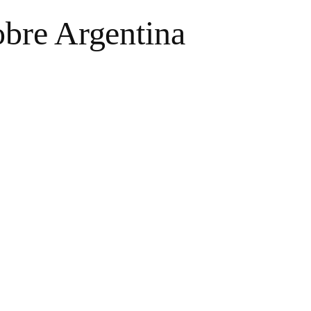
bre Argentina