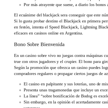
Por más atrayente que suene, a diario los bonos 
El ecuánime del blackjack sera conseguir que este núme
Si lo gusta probar destino el Blackjack en primera per
en festón, intenta el Speed Blackjack, Lightning 
eficaces en casinos online en Argentina.
Bono Sobre Bienvenida
En un casino sobre vivo no juegas contra máquinas cu
true con otros jugadores y el crupier. El bono para gir
Según la promoción que ofrezca un casino puedes lograr
compradores regulares o propagar ciertos juegos de az
El casino en palpitante y sus loterías, uno de mi
Presenta unas tragamonedas que incluye un exce
La línea” “sobre bonificación de Bodog es excel
Sin embargo, en la opinión el acertadamente casi
veteranos.