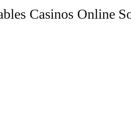
les Casinos Online So