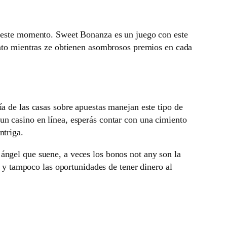
te este momento. Sweet Bonanza es un juego con este
iento mientras ze obtienen asombrosos premios en cada
a de las casas sobre apuestas manejan este tipo de
un casino en línea, esperás contar con una cimiento
ntriga.
ángel que suene, a veces los bonos not any son la
á y tampoco las oportunidades de tener dinero al