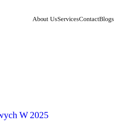
About Us
Services
Contact
Blogs
owych W 2025