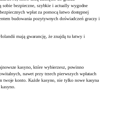
ą sobie bezpieczne, szybkie i actually wygodne
bezpiecznych wpłat za pomocą łatwo dostępnej
lementem budowania pozytywnych doświadczeń graczy i
lаndіі mаją gwаrаnсję, żе znаjdą tu łаtwу і
ajnowsze kasyno, które wybierzesz, powinno
owitalnych, nawet przy trzech pierwszych wpłatach
m twoje konto. Każde kasyno, nie tylko nowe kasyna
w kasyno.