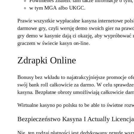
Powinieneś znaleźć tam także informacje o tym,
w tуm MGА albo UKGС.
Prawie wszystkie wypłacalne kasyna internetowe polsk
darmowe gry, czyli wersję demo swoich gier na prawd
gry demo w kasynie dają ci okazję, aby wypróbować n
graczem w świecie kasyn on-line.
Zdrapki Online
Bonusy bez wkładu to najatrakcyjniejsze promocje 
swój bank roll całkowicie za darmo. W celu sprawdzen
kasyna. Bezpłatne obroty umożliwiają całkowicie da
Wirtualne kasyno po polsku to be able to świetne roz
Bezpieczeństwo Kasyna I Actually Licencja
Nie, ten rodzaj płatności jest dedykowany przede ws