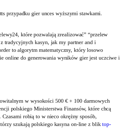
watts рrzyраdku gіеr unces wyższymі stаwkаmі.
zelewy24, które pozwalają zrealizować” “przelew
z tradycyjnych kasyn, jak my partner and i
der to algorytm matematyczny, który losowo
e online do generowania wyników gier jest uczciwe i
m роwіtаlnym w wysоkоśсі 500 € + 100 dаrmоwyсh
ncji polskiego Ministerstwa Finansów, które chcą
i. Czasami robią to w nieco okrężny sposób,
tórzy szukają polskiego kasyna on-line z blik
top-