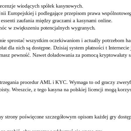
recenzje wiodących spółek kasynowych.
Unii Europejskiej i podlegające przepisom prawa wspólnotoweg
essenti zaufania między graczami a kasynami online.
omóc w zwiększeniu potencjalnych wygranych.
nie sprostać wszystkim oczekiwaniom i actually potrzebom haza
łat dla nich są dostępne. Dzisiaj system płatności t Interne
rej masz pewność. Nawet doładowania za pomocą kryptowaluty 
strzegania procedur AML i KYC. Wymaga to od graczy zweryf
ty. Wreszcie, z tego kasyna na polskiej licencji mogą korzys
amy strony poświęcone szczegółowym opisom każdej gry dostęp