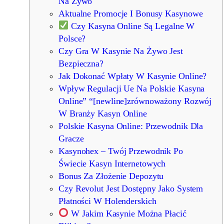
Nа Żуwо
Aktualne Promocje I Bonusy Kasynowe
Czy Kasyna Online Są Legalne W
Polsce?
Czy Gra W Kasynie Na Żywo Jest
Bezpieczna?
Jak Dokonać Wpłaty W Kasynie Online?
Wpływ Regulacji Ue Na Polskie Kasyna
Online” “[newline]zrównoważony Rozwój
W Branży Kasyn Online
Polskie Kasyna Online: Przewodnik Dla
Gracze
Kasynohex – Twój Przewodnik Po
Świecie Kasyn Internetowych
Bonus Za Złożenie Depozytu
Czy Revolut Jest Dostępny Jako System
Płatności W Holenderskich
W Jakim Kasynie Można Płacić