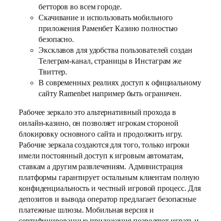
бетторов во всем городе.
Скачивание и использовать мобильного
приложения Раменбет Казино полностью
безопасно.
Эксклавов для удобства пользователей создан
Телеграм-канал, страницы в Инстаграм же
Твиттер.
В современных реалиях доступ к официальному
сайту Ramenbet например быть ограничен.
Рабочее зеркало это альтернативный прохода в
онлайн-казино, он позволяет игрокам стороной
блокировку основного сайта и продолжить игру.
Рабочие зеркала создаются для того, только игроки
имели постоянный доступ к игровым автоматам,
ставкам а другим развлечениям. Администрация
платформы гарантирует остальным клиентам полную
конфиденциальность и честный игровой процесс. Для
депозитов и вывода оператор предлагает безопасные
платежные шлюзы. Мобильная версия и