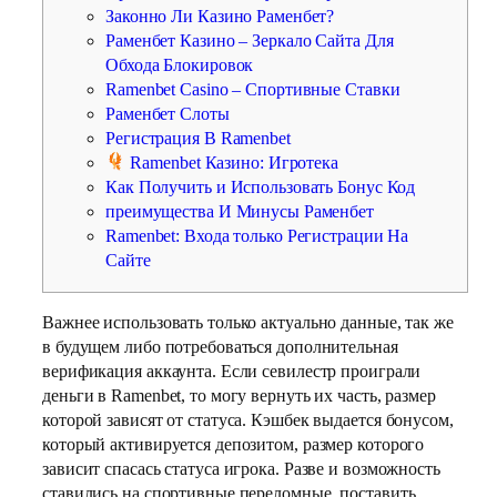
Законно Ли Казино Раменбет?
Раменбет Казино – Зеркало Сайта Для
Обхода Блокировок
Ramenbet Casino – Спортивные Ставки
Раменбет Слоты
Регистрация В Ramenbet
Ramenbet Казино: Игротека
Как Получить и Использовать Бонус Код
преимущества И Минусы Раменбет
Ramenbet: Входа только Регистрации На
Сайте
Важнее использовать только актуально данные, так же
в будущем либо потребоваться дополнительная
верификация аккаунта. Если севилестр проиграли
деньги в Ramenbet, то могу вернуть их часть, размер
которой зависят от статуса. Кэшбек выдается бонусом,
который активируется депозитом, размер которого
зависит спасась статуса игрока. Разве и возможность
ставились на спортивные переломные, поставить