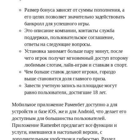
Размер бонуса зависят от суммы пополнения, а
его целях позволяет значительно задействовать
банкролл для успешного игры.
Это описание компании, контакты служба
поддержки, пользовательское соглашение,
ответы на следующие вопросы.
Установка занимает больше пару минут, после
чего игрок получат мгновенный доступ второму
любимым слотам, лайв-играм и ставкам в спорт.
Чем больше ставок делают игроки, гораздо
выше становится доля главного приза.
Завести учетную запись на площадке могут
равно пользователи, достигшие 18 лет.
Мобильное приложение Раменбет доступно а для
устройств и базе iOS, же и для Android, что делает его
доступным для большинства пользователей.
Приложение Ramenbet предлагает все функции и
услуги, имевшиеся в настольной версии, с
дополнительным удобством и гибкостью. Раздел