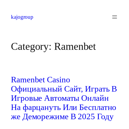
kajogroup
Category:
Ramenbet
Ramenbet Casino
Официальный Сайт, Играть В
Игровые Автоматы Онлайн
На фарцануть Или Бесплатно
же Деморежиме В 2025 Году