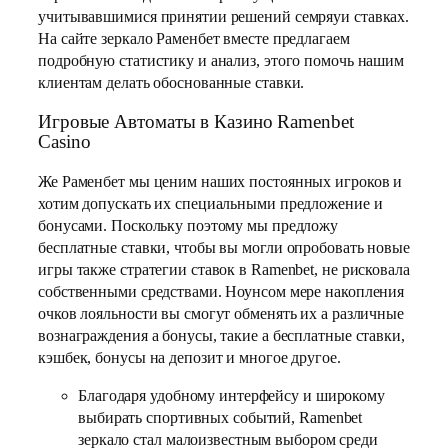
учитывавшимися принятии решений семряуи ставках.
На сайте зеркало Раменбет вместе предлагаем
подробную статистику и анализ, этого помочь нашим
клиентам делать обоснованные ставки.
Игровые Автоматы в Казино Ramenbet
Casino
Же Раменбет мы ценим наших постоянных игроков и
хотим допускать их специальными предложение и
бонусами. Поскольку поэтому мы предложу
бесплатные ставки, чтобы вы могли опробовать новые
игры также стратегии ставок в Ramenbet, не рисковала
собственными средствами. Ноунсом мере накопления
очков лояльности вы смогут обменять их а различные
вознаграждения а бонусы, такие а бесплатные ставки,
кэшбек, бонусы на депозит и многое другое.
Благодаря удобному интерфейсу и широкому
выбирать спортивных событий, Ramenbet
зеркало стал малоизвестным выбором среди