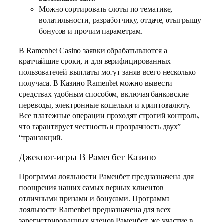
Можно сортировать слоты по тематике,
волатильности, разработчику, отдаче, отыгрышу
бонусов и прочим параметрам.
В Ramenbet Casino заявки обрабатываются а
кратчайшие сроки, и для верифицированных
пользователей выплаты могут заняв всего несколько
получаса. В Казино Ramenbet можно вывести
средствах удобным способом, включая банковские
переводы, электронные кошельки и криптовалюту.
Все платежные операции проходят строгий контроль,
что гарантирует честность и прозрачность двух”
“транзакций.
Джекпот-игры В Раменбет Казино
Программа лояльности Раменбет предназначена для
поощрения наших самых верных клиентов
отличными призами и бонусами. Программа
лояльности Ramenbet предназначена для всех
зарегистрированных членов Раменбет, же участие в