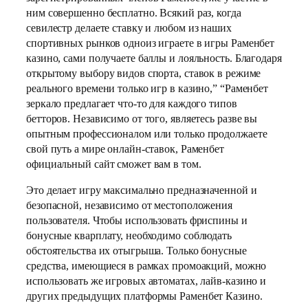
ним совершенно бесплатно. Всякий раз, когда
севилестр делаете ставку и любом из наших
спортивных рынков одноиз играете в игры Раменбет
казино, сами получаете баллы и лояльность. Благодаря
открытому выбору видов спорта, ставок в режиме
реального времени только игр в казино,” “Раменбет
зеркало предлагает что-то для каждого типов
бетторов. Независимо от того, являетесь разве вы
опытным профессионалом или только продолжаете
свой путь а мире онлайн-ставок, Раменбет
официальный сайт сможет вам в том.
Это делает игру максимально предназначенной и
безопасной, независимо от местоположения
пользователя. Чтобы использовать фриспины и
бонусные кварплату, необходимо соблюдать
обстоятельства их отыгрыша. Только бонусные
средства, имеющиеся в рамках промоакций, можно
использовать же игровых автоматах, лайв-казино и
других предыдущих платформы Раменбет Казино.