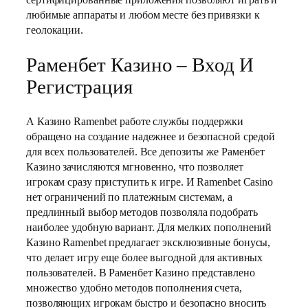
сертифицированные приложения позволяют играть и
любимые аппараты и любом месте без привязки к
геолокации.
Раменбет Казино – Вход И
Регистрация
А Казино Ramenbet работе службы поддержки
обращено на создание надежнее и безопасной средой
для всех пользователей. Все депозиты же Раменбет
Казино зачисляются мгновенно, что позволяет
игрокам сразу приступить к игре. И Ramenbet Casino
нет ограничений по платежным системам, а
предлинный выбор методов позволяла подобрать
наиболее удобную вариант. Для мелких пополнений
Казино Ramenbet предлагает эксклюзивные бонусы,
что делает игру еще более выгодной для активных
пользователей. В Раменбет Казино представлено
множество удобно методов пополнения счета,
позволяющих игрокам быстро и безопасно вносить