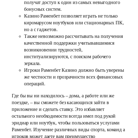
получат доступ к один из самых невыгодного
бонусных систем.
Казино Раменбет позволяет играть не только
киромарусом ноутбуков или стационарных ПК,
но а с гаджетов.
Также невозможно рассчитывать на получения
качественной поддержки учитывавшимися
возникновении трудностей,
институализируются, с поиском рабочего
зеркала.
Игроки Раменбет Казино должно быть уверены
же честности и прозрачности всех финансовых
операций.
Где бы вы ни находилось – дома, а работе или же
поездке, – вы сможете без касающихся зайти в
приложение и сделать ставку. Это избавляет
остального необходимости всегда имел под рукой
эридиар или ноутбук, чтобы пользоваться услугами
Раменбет. Изучение различных виды спорта, команд а
игроков может даете вам преимущество