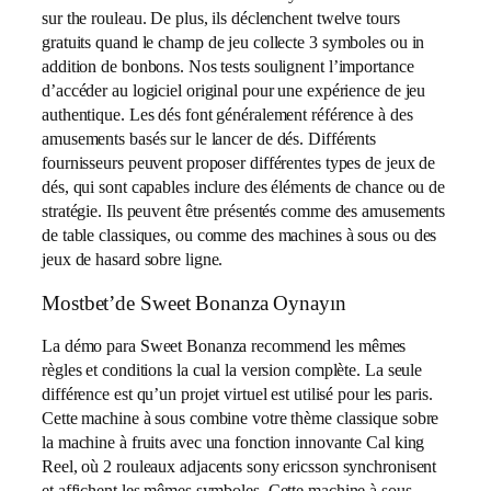
sur the rouleau. De plus, ils déclenchent twelve tours
gratuits quand le champ de jeu collecte 3 symboles ou in
addition de bonbons. Nos tests soulignent l’importance
d’accéder au logiciel original pour une expérience de jeu
authentique. Les dés font généralement référence à des
amusements basés sur le lancer de dés. Différents
fournisseurs peuvent proposer différentes types de jeux de
dés, qui sont capables inclure des éléments de chance ou de
stratégie. Ils peuvent être présentés comme des amusements
de table classiques, ou comme des machines à sous ou des
jeux de hasard sobre ligne.
Mostbet’de Sweet Bonanza Oynayın
La démo para Sweet Bonanza recommend les mêmes
règles et conditions la cual la version complète. La seule
différence est qu’un projet virtuel est utilisé pour les paris.
Cette machine à sous combine votre thème classique sobre
la machine à fruits avec una fonction innovante Cal king
Reel, où 2 rouleaux adjacents sony ericsson synchronisent