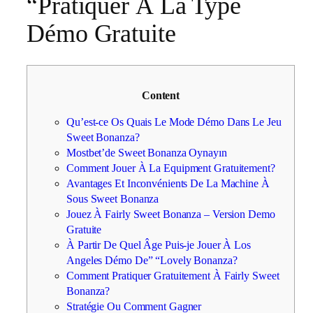
“Pratiquer À La Type
Démo Gratuite
Content
Qu’est-ce Os Quais Le Mode Démo Dans Le Jeu
Sweet Bonanza?
Mostbet’de Sweet Bonanza Oynayın
Comment Jouer À La Equipment Gratuitement?
Avantages Et Inconvénients De La Machine À
Sous Sweet Bonanza
Jouez À Fairly Sweet Bonanza – Version Demo
Gratuite
À Partir De Quel Âge Puis-je Jouer À Los
Angeles Démo De” “Lovely Bonanza?
Comment Pratiquer Gratuitement À Fairly Sweet
Bonanza?
Stratégie Ou Comment Gagner