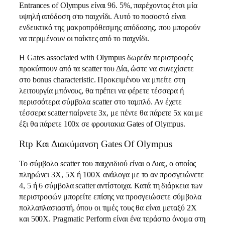
Entrances of Olympus είναι 96. 5%, παρέχοντας έτσι μία
υψηλή απόδοση στο παιχνίδι. Αυτό το ποσοστό είναι
ενδεικτικό της μακροπρόθεσμης απόδοσης, που μπορούν
να περιμένουν οι παίκτες από το παιχνίδι.
Η Gates associated with Olympus δωρεάν περιστροφές
προκύπτουν από τα scatter του Δία, ώστε να συνεχίσετε
στο bonus characteristic. Προκειμένου να μπείτε στη
λειτουργία μπόνους, θα πρέπει να φέρετε τέσσερα ή
περισσότερα σύμβολα scatter στο ταμπλό. Αν έχετε
τέσσερα scatter παίρνετε 3x, με πέντε θα πάρετε 5x και με
έξι θα πάρετε 100x σε φρουτακια Gates of Olympus.
Rtp Και Διακύμανση Gates Of Olympus
Το σύμβολο scatter του παιχνιδιού είναι ο Διας, ο οποίος
πληρώνει 3X, 5X ή 100X ανάλογα με το αν προσγειώνετε
4, 5 ή 6 σύμβολα scatter αντίστοιχα. Κατά τη διάρκεια των
περιστροφών μπορείτε επίσης να προσγειώσετε σύμβολα
πολλαπλασιαστή, όπου οι τιμές τους θα είναι μεταξύ 2Χ
και 500Χ. Pragmatic Perform είναι ένα τεράστιο όνομα στη