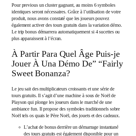
Pour previous un cluster gagnant, au moins 6 symboles
identiques seront nécessaires. Grâce à l’utilisation de votre
produit, nous avons constaté que les joueurs pouvez
également activer des tours gratuits dans la variation démo.
Le trip bonus démarrera automatiquement si 4 sucettes ou
plus apparaissent à l’écran.
À Partir Para Quel Âge Puis-je
Jouer À Una Démo De” “Fairly
Sweet Bonanza?
Le jeu sait des multiplicateurs croissants et une série de
tours gratuits. Il s’agit d’une machine à sous de Noël de
Playson qui plonge les joueurs dans le marché de une
ambiance fun. Il propose des symboles traditionnels sobre
Noël tels os quais le Père Noël, des jouets et des cadeaux.
L’achat de bonus derrière un démarrage instantané
des tours gratuits est également disponible pour un