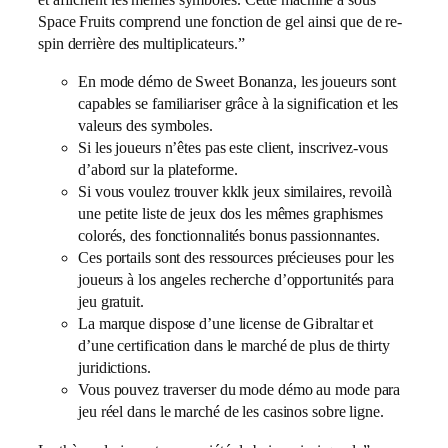
et affichent les mêmes symboles. Cette machine à sous
Space Fruits comprend une fonction de gel ainsi que de re-
spin derrière des multiplicateurs.”
En mode démo de Sweet Bonanza, les joueurs sont
capables se familiariser grâce à la signification et les
valeurs des symboles.
Si les joueurs n’êtes pas este client, inscrivez-vous
d’abord sur la plateforme.
Si vous voulez trouver kklk jeux similaires, revoilà
une petite liste de jeux dos les mêmes graphismes
colorés, des fonctionnalités bonus passionnantes.
Ces portails sont des ressources précieuses pour les
joueurs à los angeles recherche d’opportunités para
jeu gratuit.
La marque dispose d’une license de Gibraltar et
d’une certification dans le marché de plus de thirty
juridictions.
Vous pouvez traverser du mode démo au mode para
jeu réel dans le marché de les casinos sobre ligne.