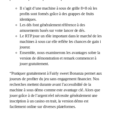
Il s’agit d’une machine à sous de grille 8×8 où les
profits sont formés grâce à des grappes de fruits
identiques.
Les dés font généralement référence à des
amusements basés sur votre lancer de dés.
Le RTP joue un rôle important dans le marché de les
machines à sous car elle reflète les chances de gain i
joueur.
Ensemble, nous examinerons les avantages sobre la
version de démonstration et remark commencer à
jouer gratuitement.
“Pratiquer gratuitement à Fairly sweet Bonanza permet aux
joueurs de profiter du jeu sans engagement financier. Nos
recherches mettent durante avant l’accessibilité de la
machine à sous démo comme este avantage clé. Alors que
jouer grâce à de l’argent réel nécessite généralement une
inscription à un casino en trait, la version démo est
facilement online sur diverses plateformes.