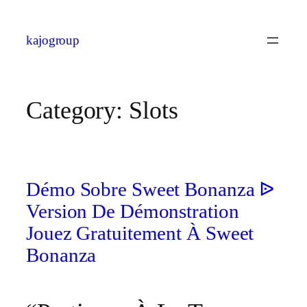
kajogroup
Category:
Slots
Démo Sobre Sweet Bonanza ᐉ
Version De Démonstration
Jouez Gratuitement À Sweet
Bonanza