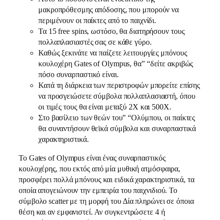
μακροπρόθεσμης απόδοσης, που μπορούν να
περιμένουν οι παίκτες από το παιχνίδι.
Τα 15 free spins, ωστόσο, θα διατηρήσουν τους
πολλαπλασιαστές σας σε κάθε γύρο.
Καθώς ξεκινάτε να παίζετε λειτουργίες μπόνους
κουλοχέρη Gates of Olympus, θα” “δείτε ακριβώς
πόσο συναρπαστικό είναι.
Κατά τη διάρκεια των περιστροφών μπορείτε επίσης
να προσγειώσετε σύμβολα πολλαπλασιαστή, όπου
οι τιμές τους θα είναι μεταξύ 2Χ και 500Χ.
Στο βασίλειο των θεών του” “Ολύμπου, οι παίκτες
θα συναντήσουν θεϊκά σύμβολα και συναρπαστικά
χαρακτηριστικά.
Το Gates of Olympus είναι ένας συναρπαστικός
κουλοχέρης, που εκτός από μία μυθική ατμόσφαιρα,
προσφέρει πολλά μπόνους και ειδικά χαρακτηριστικά, τα
οποία απογειώνουν την εμπειρία του παιχνιδιού. Το
σύμβολο scatter με τη μορφή του Δία πληρώνει σε όποια
θέση και αν εμφανιστεί. Αν συγκεντρώσετε 4 ή