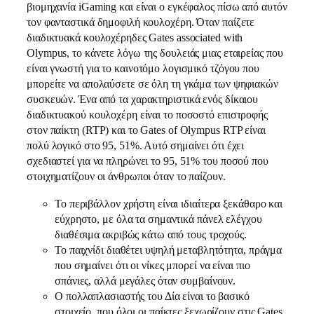
βιομηχανία iGaming και είναι ο εγκέφαλος πίσω από αυτόν
τον φανταστικά δημοφιλή κουλοχέρη. Όταν παίζετε
διαδικτυακά κουλοχέρηδες Gates associated with
Olympus, το κάνετε λόγω της δουλειάς μιας εταιρείας που
είναι γνωστή για το καινοτόμο λογισμικό τζόγου που
μπορείτε να απολαύσετε σε όλη τη γκάμα των ψηφιακών
συσκευών. Ένα από τα χαρακτηριστικά ενός δίκαιου
διαδικτυακού κουλοχέρη είναι το ποσοστό επιστροφής
στον παίκτη (RTP) και το Gates of Olympus RTP είναι
πολύ λογικό στο 95, 51%. Αυτό σημαίνει ότι έχει
σχεδιαστεί για να πληρώνει το 95, 51% του ποσού που
στοιχηματίζουν οι άνθρωποι όταν το παίζουν.
Το περιβάλλον χρήστη είναι ιδιαίτερα ξεκάθαρο και
εύχρηστο, με όλα τα σημαντικά πάνελ ελέγχου
διαθέσιμα ακριβώς κάτω από τους τροχούς.
Το παιχνίδι διαθέτει υψηλή μεταβλητότητα, πράγμα
που σημαίνει ότι οι νίκες μπορεί να είναι πιο
σπάνιες, αλλά μεγάλες όταν συμβαίνουν.
Ο πολλαπλασιαστής του Δία είναι το βασικό
στοιχείο, που όλοι οι παίκτες ξεχωρίζουν στις Gates